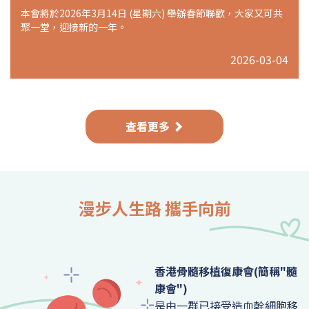
本會將於2026年3月14日 (星期六) 舉辦春節聯歡，大家又可共
聚一堂，迎接新的一年。
2026-03-04
查看更多
漫步人生路 攜手向前
香港骨髓移植復康會(簡稱"髓
康會")
是由一群已接受造血幹細胞移