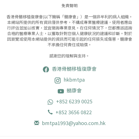
免責聲明
香港骨髓移植復康會(以下簡稱「髓康會」）是一個非牟利的病人組織。
本網站所提供的所有資訊僅供參考，不構成專業醫療建議，使用者應自
行評估並加以核實，並宜徵詢專業意見。
在任何情況下，您都應該諮詢
合格的醫療專業人士，以獲取針對您個人健康狀況的建議和診斷。對於
因瀏覽或使用本網站提供的資訊而可能引起的任何損失或傷害，髓康會
不承擔任何責任或賠償。
感謝您的理解與支持。
香港骨髓移植復康會
hkbmtpa
髓康會
+852 6239 0025
+852 3656 0822
bmtpa1993@yahoo.com.hk