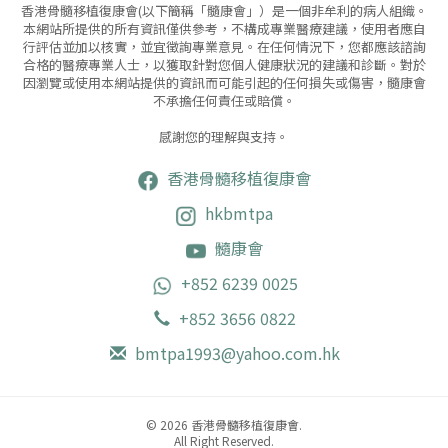
香港骨髓移植復康會(以下簡稱「髓康會」）是一個非牟利的病人組織。
本網站所提供的所有資訊僅供參考，不構成專業醫療建議，使用者應自
行評估並加以核實，並宜徵詢專業意見。
在任何情況下，您都應該諮詢
合格的醫療專業人士，以獲取針對您個人健康狀況的建議和診斷。對於
因瀏覽或使用本網站提供的資訊而可能引起的任何損失或傷害，髓康會
不承擔任何責任或賠償。
感謝您的理解與支持。
香港骨髓移植復康會
hkbmtpa
髓康會
+852 6239 0025
+852 3656 0822
bmtpa1993@yahoo.com.hk
© 2026 香港骨髓移植復康會.
All Right Reserved.