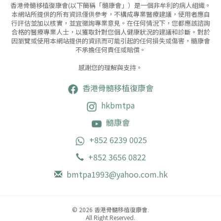
香港骨髓移植復康會(以下簡稱「髓康會」）是一個非牟利的病人組織。
本網站所提供的所有資訊僅供參考，不構成專業醫療建議，使用者應自
行評估並加以核實，並宜徵詢專業意見。
在任何情況下，您都應該諮詢
合格的醫療專業人士，以獲取針對您個人健康狀況的建議和診斷。對於
因瀏覽或使用本網站提供的資訊而可能引起的任何損失或傷害，髓康會
不承擔任何責任或賠償。
感謝您的理解與支持。
香港骨髓移植復康會
hkbmtpa
髓康會
+852 6239 0025
+852 3656 0822
bmtpa1993@yahoo.com.hk
© 2026 香港骨髓移植復康會.
All Right Reserved.