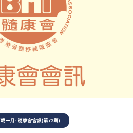
載一月- 髓康會會訊(第72期)