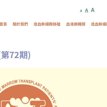
A
A
A
首頁
關於我們
造血幹細胞移植
血液病種類
造血幹細
第72期)