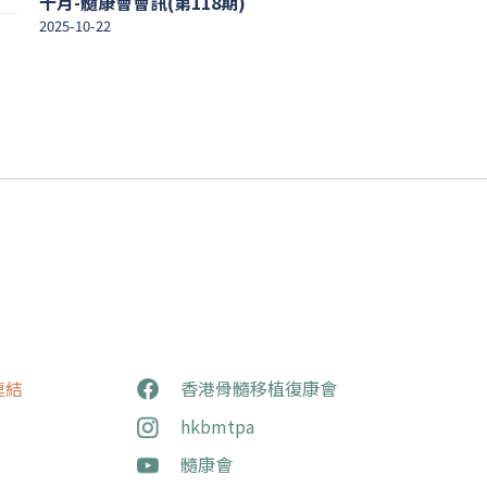
十月-髓康會會訊(第118期)
2025-10-22
連結
香港骨髓移植復康會
hkbmtpa
髓康會